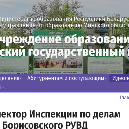
Министерство образования Республики Беларус
е управление по образованию Минского облис
чреждение образован
ский государственный
тделения
Абитуриентам и поступающим
Идео
ы
Гла
ектор Инспекции по делам
 Борисовского РУВД