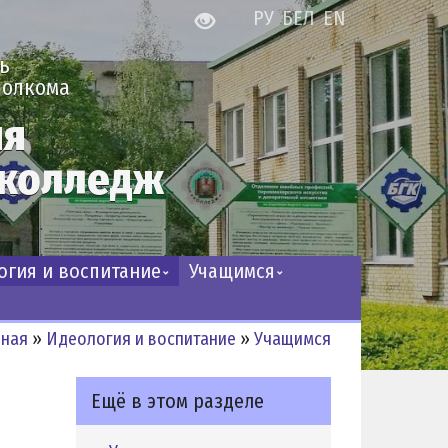
РУ
БЕЛ
EN
ь
полкома
ия
 колледж
логия и воспитание
Учащимся
вная
»
Идеология и воспитание
»
Учащимся
Ещё в этом разделе