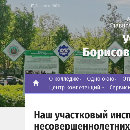
ЧТ, 6 августа 2026
Главно
У
Борисов
О колледже
Одно окно
О
Центр компетенций
Сервис
Наш участковый инсп
несовершеннолетних